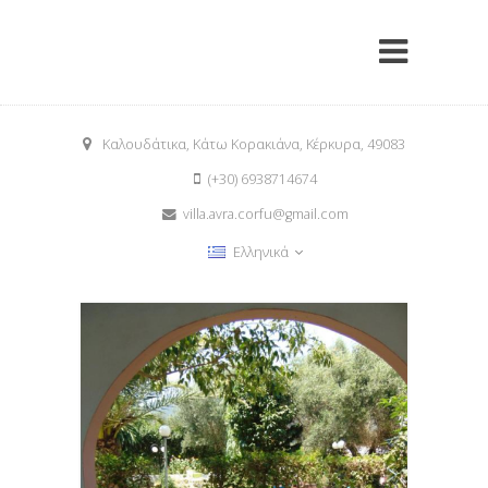
Καλουδάτικα, Κάτω Κορακιάνα, Κέρκυρα, 49083
(+30) 6938714674
villa.avra.corfu@gmail.com
Ελληνικά